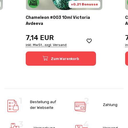
+0.21 Bonusse
Chameleon #003 10ml Victoria
C
Avdeeva
A
7,14
EUR
inkl. MwSt., zzgl. Versand
i
Zum Warenkorb
Bestellung auf
Zahlung
der Webseite