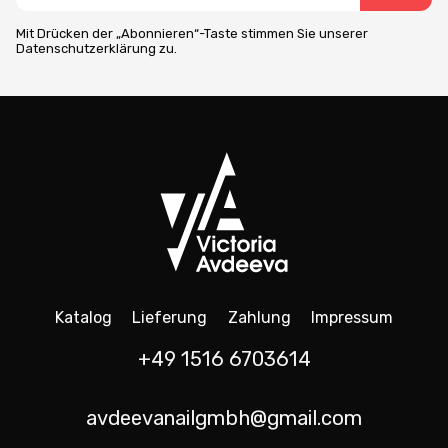
Mit Drücken der „Abonnieren“-Taste stimmen Sie unserer
Datenschutzerklärung zu.
Katalog
Lieferung
Zahlung
Impressum
+49 1516 6703614
avdeevanailgmbh@gmail.com