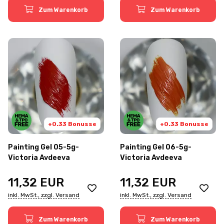
Zum Warenkorb
Zum Warenkorb
+0.33 Bonusse
+0.33 Bonusse
Painting Gel 05-5g-
Painting Gel 06-5g-
Victoria Avdeeva
Victoria Avdeeva
11,32
EUR
11,32
EUR
inkl. MwSt., zzgl. Versand
inkl. MwSt., zzgl. Versand
Zum Warenkorb
Zum Warenkorb