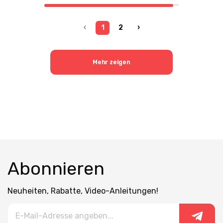
‹
1
2
›
Mehr zeigen
Abonnieren
Neuheiten, Rabatte, Video-Anleitungen!