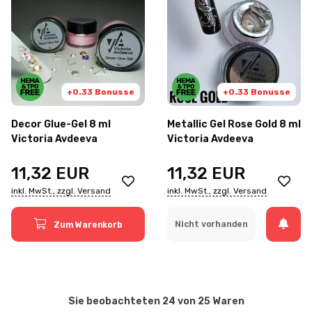
+0.33 Bonusse
+0.33 Bonusse
Decor Glue-Gel 8 ml
Metallic Gel Rose Gold 8 ml
Victoria Avdeeva
Victoria Avdeeva
11,32
EUR
11,32
EUR
inkl. MwSt., zzgl. Versand
inkl. MwSt., zzgl. Versand
Nicht vorhanden
Zum Warenkorb
Sie beobachteten
24
von
25
Waren