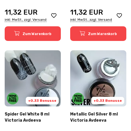
11,32
EUR
11,32
EUR
inkl. MwSt., zzgl. Versand
inkl. MwSt., zzgl. Versand
Zum Warenkorb
Zum Warenkorb
+0.33 Bonusse
+0.33 Bonusse
Spider Gel White 8 ml
Metallic Gel Silver 8 ml
Victoria Avdeeva
Victoria Avdeeva