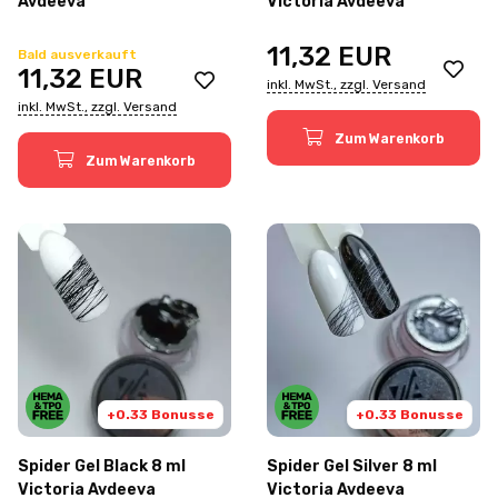
Avdeeva
Victoria Avdeeva
11,32
EUR
Bald ausverkauft
11,32
EUR
inkl. MwSt., zzgl. Versand
inkl. MwSt., zzgl. Versand
Zum Warenkorb
Zum Warenkorb
+0.33 Bonusse
+0.33 Bonusse
Spider Gel Black 8 ml
Spider Gel Silver 8 ml
Victoria Avdeeva
Victoria Avdeeva