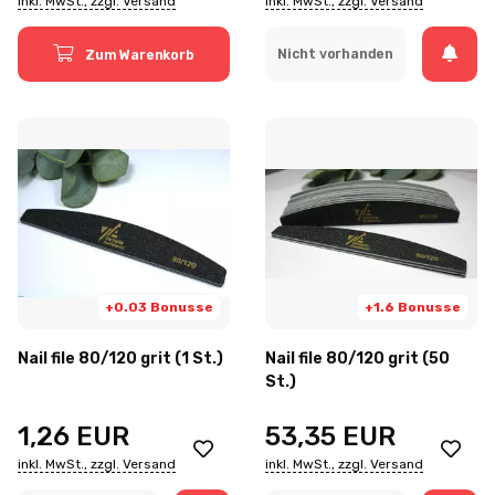
inkl. MwSt., zzgl. Versand
inkl. MwSt., zzgl. Versand
Nicht vorhanden
Zum Warenkorb
+0.03 Bonusse
+1.6 Bonusse
Nail file 80/120 grit (1 St.)
Nail file 80/120 grit (50
St.)
1,26
EUR
53,35
EUR
inkl. MwSt., zzgl. Versand
inkl. MwSt., zzgl. Versand