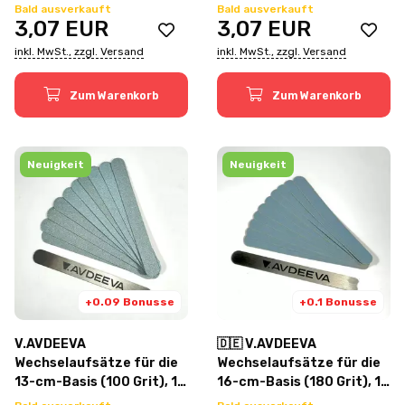
Stück
Stück
Bald ausverkauft
Bald ausverkauft
3,07
EUR
3,07
EUR
inkl. MwSt., zzgl. Versand
inkl. MwSt., zzgl. Versand
Zum Warenkorb
Zum Warenkorb
Neuigkeit
Neuigkeit
+0.09 Bonusse
+0.1 Bonusse
V.AVDEEVA
🇩🇪 V.AVDEEVA
Wechselaufsätze für die
Wechselaufsätze für die
13-cm-Basis (100 Grit), 10
16-cm-Basis (180 Grit), 10
Stück
Stück