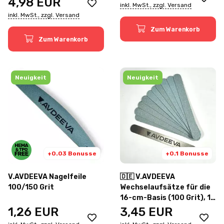
4,98
EUR
inkl. MwSt., zzgl. Versand
inkl. MwSt., zzgl. Versand
Zum Warenkorb
Zum Warenkorb
Neuigkeit
Neuigkeit
+0.03 Bonusse
+0.1 Bonusse
V.AVDEEVA Nagelfeile
🇩🇪 V.AVDEEVA
100/150 Grit
Wechselaufsätze für die
16-cm-Basis (100 Grit), 10
Stück
1,26
EUR
3,45
EUR