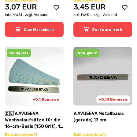
Bald ausverkauft
Bald ausverkauft
3,07
EUR
3,45
EUR
inkl. MwSt., zzgl. Versand
inkl. MwSt., zzgl. Versand
Zum Warenkorb
Zum Warenkorb
Neuigkeit
Neuigkeit
+0.1 Bonusse
+0.13 Bonusse
🇩🇪 V.AVDEEVA
V.AVDEEVA Metallbasis
Wechselaufsätze für die
(gerade) 13 cm
16-cm-Basis (150 Grit), 10
Stück
Bald ausverkauft
Bald ausverkauft