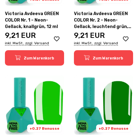
Victoria Avdeeva GREEN
Victoria Avdeeva GREEN
COLOR Nr. 1 – Neon-
COLOR Nr. 2 – Neon-
Gellack, knallgrün, 12 ml
Gellack, leuchtend grün,
12 ml
9,21
EUR
9,21
EUR
inkl. MwSt., zzgl. Versand
inkl. MwSt., zzgl. Versand
Zum Warenkorb
Zum Warenkorb
+0.27 Bonusse
+0.27 Bonusse