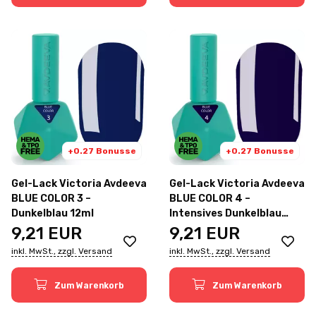
+0.27 Bonusse
+0.27 Bonusse
Gel-Lack Victoria Avdeeva
Gel-Lack Victoria Avdeeva
BLUE COLOR 3 –
BLUE COLOR 4 –
Dunkelblau 12ml
Intensives Dunkelblau
12ml
9,21
EUR
9,21
EUR
inkl. MwSt., zzgl. Versand
inkl. MwSt., zzgl. Versand
Zum Warenkorb
Zum Warenkorb