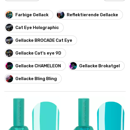
Farbige Gellack
Reflektierende Gellacke
Cat Eye Holographic
Gellacke BROCADE Cat Eye
Gellacke Cat's eye 9D
Gellacke CHAMELEON
Gellacke Brokatgel
Gellacke Bling Bling