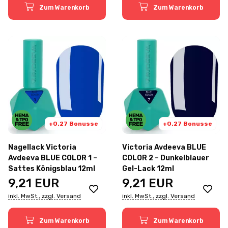
Zum Warenkorb
Zum Warenkorb
+0.27 Bonusse
+0.27 Bonusse
Nagellack Victoria
Victoria Avdeeva BLUE
Avdeeva BLUE COLOR 1 –
COLOR 2 – Dunkelblauer
Sattes Königsblau 12ml
Gel-Lack 12ml
9,21
EUR
9,21
EUR
inkl. MwSt., zzgl. Versand
inkl. MwSt., zzgl. Versand
Zum Warenkorb
Zum Warenkorb