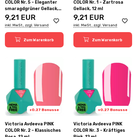
COLOR Nr. 5 – Eleganter
COLOR Nr. 1 – Zartrosa
smaragdgrüner Gellack,
Gellack, 12 ml
12 ml
9,21
EUR
9,21
EUR
inkl. MwSt., zzgl. Versand
inkl. MwSt., zzgl. Versand
Zum Warenkorb
Zum Warenkorb
+0.27 Bonusse
+0.27 Bonusse
Victoria Avdeeva PINK
Victoria Avdeeva PINK
COLOR Nr. 2 – Klassisches
COLOR Nr. 3 – Kräftiges
Rosa, 12 ml
Pink, 12 ml