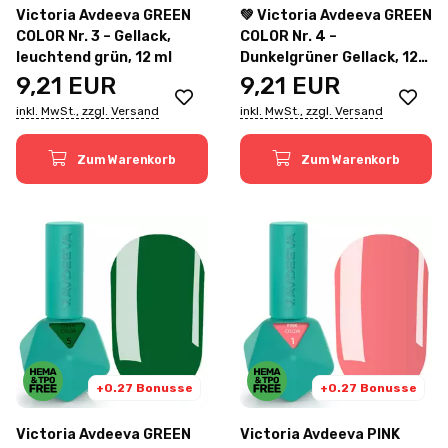
Victoria Avdeeva GREEN
💚 Victoria Avdeeva GREEN
COLOR Nr. 3 – Gellack,
COLOR Nr. 4 –
leuchtend grün, 12 ml
Dunkelgrüner Gellack, 12
ml
9,21
EUR
9,21
EUR
inkl. MwSt., zzgl. Versand
inkl. MwSt., zzgl. Versand
Zum Warenkorb
Zum Warenkorb
+0.27 Bonusse
+0.27 Bonusse
Victoria Avdeeva GREEN
Victoria Avdeeva PINK