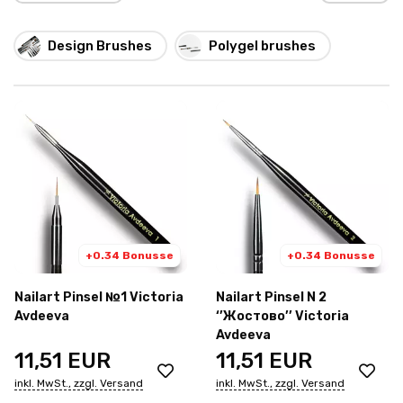
Design Brushes
Polygel brushes
+0.34 Bonusse
+0.34 Bonusse
Nailart Pinsel №1 Victoria
Nailart Pinsel N 2
Avdeeva
‘’Жостово’’ Victoria
Avdeeva
11,51
EUR
11,51
EUR
inkl. MwSt., zzgl. Versand
inkl. MwSt., zzgl. Versand