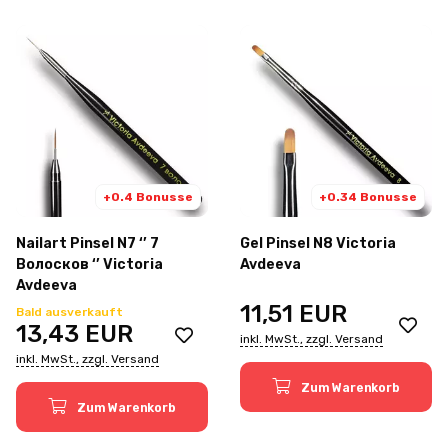
+0.4 Bonusse
+0.34 Bonusse
Nailart Pinsel N7 ‘’ 7
Gel Pinsel N8 Victoria
Волосков ‘’ Victoria
Avdeeva
Avdeeva
11,51
EUR
Bald ausverkauft
13,43
EUR
inkl. MwSt., zzgl. Versand
inkl. MwSt., zzgl. Versand
Zum Warenkorb
Zum Warenkorb