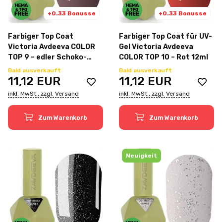
+0.33 Bonusse
+0.33 Bonusse
Farbiger Top Coat
Farbiger Top Coat für UV-
Victoria Avdeeva COLOR
Gel Victoria Avdeeva
TOP 9 – edler Schoko-
COLOR TOP 10 – Rot 12ml
Kaffee-Nude 12ml
Bald ausverkauft
Bald ausverkauft
11,12
EUR
11,12
EUR
inkl. MwSt., zzgl. Versand
inkl. MwSt., zzgl. Versand
Zum Warenkorb
Zum Warenkorb
Neuigkeit