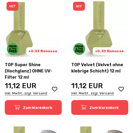
HIT
HIT
+0.33 Bonusse
+0.33 Bonusse
TOP Super Shine
TOP Velvet (Velvet ohne
(Hochglanz) OHNE UV-
klebrige Schicht) 12 ml
Filter 12 ml
11,12
EUR
11,12
EUR
inkl. MwSt., zzgl. Versand
inkl. MwSt., zzgl. Versand
Zum Warenkorb
Zum Warenkorb