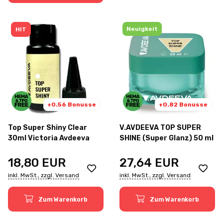
Neuigkeit
HIT
+0.56 Bonusse
+0.82 Bonusse
Top Super Shiny Clear
V.AVDEEVA TOP SUPER
30ml Victoria Avdeeva
SHINE (Super Glanz) 50 ml
18,80
EUR
27,64
EUR
inkl. MwSt., zzgl. Versand
inkl. MwSt., zzgl. Versand
Zum Warenkorb
Zum Warenkorb