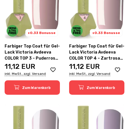
+0.33 Bonusse
+0.33 Bonusse
Farbiger Top Coat für Gel-
Farbiger Top Coat für Gel-
Lack Victoria Avdeeva
Lack Victoria Avdeeva
COLOR TOP 3 – Puderrosa
COLOR TOP 4 – Zartrosa
12ml
12ml
11,12
EUR
11,12
EUR
inkl. MwSt., zzgl. Versand
inkl. MwSt., zzgl. Versand
Zum Warenkorb
Zum Warenkorb