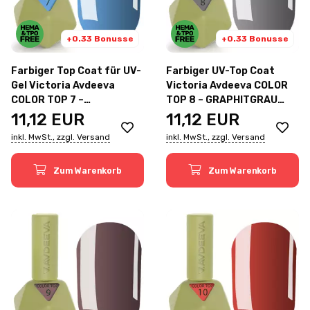
+0.33 Bonusse
+0.33 Bonusse
Farbiger Top Coat für UV-
Farbiger UV-Top Coat
Gel Victoria Avdeeva
Victoria Avdeeva COLOR
COLOR TOP 7 –
TOP 8 – GRAPHITGRAU
TIEFTÖNIGES HELLBLAU
12ml
11,12
EUR
11,12
EUR
12ml
inkl. MwSt., zzgl. Versand
inkl. MwSt., zzgl. Versand
Zum Warenkorb
Zum Warenkorb