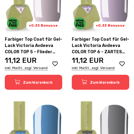
+0.33 Bonusse
+0.33 Bonusse
Farbiger Top Coat für Gel-
Farbiger Top Coat für Gel-
Lack Victoria Avdeeva
Lack Victoria Avdeeva
COLOR TOP 5 – Flieder
COLOR TOP 6 – ZARTES
12ml
LAVENDEL 12ml
11,12
EUR
11,12
EUR
inkl. MwSt., zzgl. Versand
inkl. MwSt., zzgl. Versand
Zum Warenkorb
Zum Warenkorb