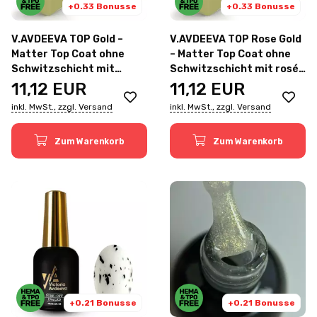
+0.33 Bonusse
+0.33 Bonusse
V.AVDEEVA TOP Gold –
V.AVDEEVA TOP Rose Gold
Matter Top Coat ohne
– Matter Top Coat ohne
Schwitzschicht mit
Schwitzschicht mit rosé-
goldenen Potal-Partikeln,
goldenen Potal-Partikeln,
11,12
EUR
11,12
EUR
12 ml ✨
12 ml ✨
inkl. MwSt., zzgl. Versand
inkl. MwSt., zzgl. Versand
Zum Warenkorb
Zum Warenkorb
+0.21 Bonusse
+0.21 Bonusse