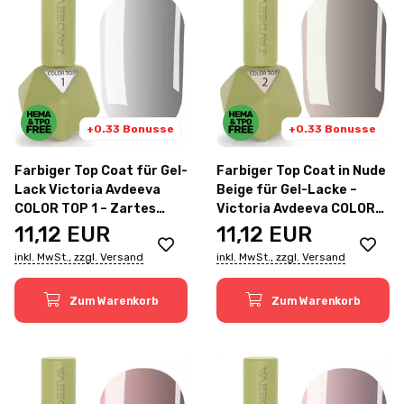
+0.33 Bonusse
+0.33 Bonusse
Farbiger Top Coat für Gel-
Farbiger Top Coat in Nude
Lack Victoria Avdeeva
Beige für Gel-Lacke –
COLOR TOP 1 – Zartes
Victoria Avdeeva COLOR
Milchweiß 12ml
TOP 2 12ml
11,12
EUR
11,12
EUR
inkl. MwSt., zzgl. Versand
inkl. MwSt., zzgl. Versand
Zum Warenkorb
Zum Warenkorb