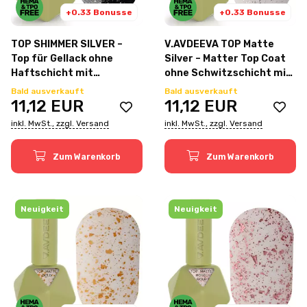
+0.33 Bonusse
+0.33 Bonusse
TOP SHIMMER SILVER –
V.AVDEEVA TOP Matte
Top für Gellack ohne
Silver – Matter Top Coat
Haftschicht mit
ohne Schwitzschicht mit
silbernem Shimmer, 12 ml
silbernen Potal-Partikeln,
Bald ausverkauft
Bald ausverkauft
| Victoria Avdeeva
12 ml
11,12
EUR
11,12
EUR
inkl. MwSt., zzgl. Versand
inkl. MwSt., zzgl. Versand
Zum Warenkorb
Zum Warenkorb
Neuigkeit
Neuigkeit