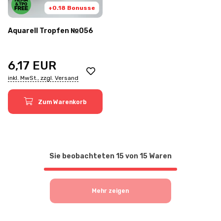
+0.18 Bonusse
Aquarell Tropfen №056
6,17
EUR
inkl. MwSt., zzgl. Versand
Zum Warenkorb
Sie beobachteten
15
von
15
Waren
Mehr zeigen