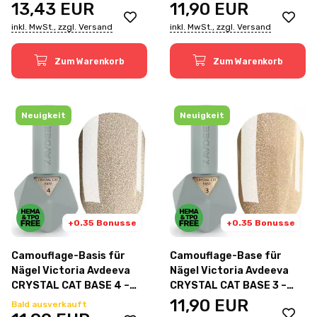
Blattfolie, 20 ml
kühler Silberton mit „Cat-
13,43
EUR
11,90
EUR
Eye“-Effekt, 12 ml
inkl. MwSt., zzgl. Versand
inkl. MwSt., zzgl. Versand
Zum Warenkorb
Zum Warenkorb
Neuigkeit
Neuigkeit
+0.35 Bonusse
+0.35 Bonusse
Camouflage-Basis für
Camouflage-Base für
Nägel Victoria Avdeeva
Nägel Victoria Avdeeva
CRYSTAL CAT BASE 4 –
CRYSTAL CAT BASE 3 –
Champagnerfarbton mit
Goldton mit
11,90
EUR
Bald ausverkauft
„Cat-Eye“-Effekt, 12 ml
„Katzenaugen“-Effekt, 12