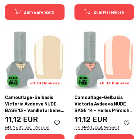
Zum Warenkorb
Zum Warenkorb
+0.33 Bonusse
+0.33 Bonusse
Camouflage-Gelbasis
Camouflage-Gelbasis
Victoria Avdeeva NUDE
Victoria Avdeeva NUDE
BASE 13 – Vanillefarbener
BASE 14 – Helles Pfirsich-
Nude-Ton 12ml
Nude 12ml
11,12
EUR
11,12
EUR
inkl. MwSt., zzgl. Versand
inkl. MwSt., zzgl. Versand