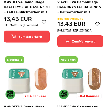
V.AVDEEVA Camouflage
V.AVDEEVA Camouflage
Base CRYSTAL BASE Nr. 10
Base CRYSTAL BASE Nr. 9
– Kaffee-Milchfarben mit
– Kaffeefarben mit
goldener Blattfolie, 20 ml
goldener Blattfolie, 20 ml
13,43
EUR
Bald ausverkauft
13,43
EUR
inkl. MwSt., zzgl. Versand
inkl. MwSt., zzgl. Versand
Zum Warenkorb
Zum Warenkorb
Neuigkeit
Neuigkeit
+0.4 Bonusse
+0.4 Bonusse