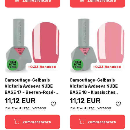
Zum Warenkorb
Zum Warenkorb
+0.33 Bonusse
+0.33 Bonusse
Camouflage-Gelbasis
Camouflage-Gelbasis
Victoria Avdeeva NUDE
Victoria Avdeeva NUDE
BASE 17 – Beeren-Rosé-
BASE 18 – Klassisches
Ton 12ml
Rosé 12ml
11,12
EUR
11,12
EUR
inkl. MwSt., zzgl. Versand
inkl. MwSt., zzgl. Versand
Zum Warenkorb
Zum Warenkorb