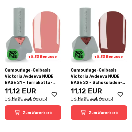
+0.33 Bonusse
+0.33 Bonusse
Camouflage-Gelbasis
Camouflage-Gelbasis
Victoria Avdeeva NUDE
Victoria Avdeeva NUDE
BASE 21 – Terrakotta-
BASE 22 – Schokoladen-
Nude 12ml
Nude 12ml
11,12
EUR
11,12
EUR
inkl. MwSt., zzgl. Versand
inkl. MwSt., zzgl. Versand
Zum Warenkorb
Zum Warenkorb