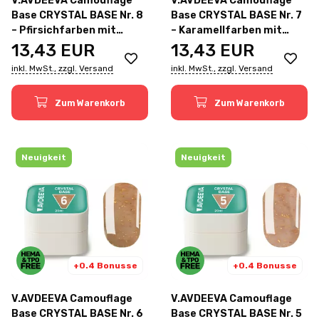
V.AVDEEVA Camouflage
V.AVDEEVA Camouflage
Base CRYSTAL BASE Nr. 8
Base CRYSTAL BASE Nr. 7
– Pfirsichfarben mit
– Karamellfarben mit
goldener Blattfolie, 20 ml
goldener Blattfolie, 20 ml
13,43
EUR
13,43
EUR
inkl. MwSt., zzgl. Versand
inkl. MwSt., zzgl. Versand
Zum Warenkorb
Zum Warenkorb
Neuigkeit
Neuigkeit
+0.4 Bonusse
+0.4 Bonusse
V.AVDEEVA Camouflage
V.AVDEEVA Camouflage
Base CRYSTAL BASE Nr. 6
Base CRYSTAL BASE Nr. 5