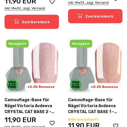
11,90
EUR
inkl. MwSt., zzgl. Versand
ml
inkl. MwSt., zzgl. Versand
Zum Warenkorb
Zum Warenkorb
Neuigkeit
Neuigkeit
+0.35 Bonusse
+0.35 Bonusse
Camouflage-Base für
Camouflage-Base für
Nägel Victoria Avdeeva
Nägel Victoria Avdeeva
CRYSTAL CAT BASE 2 –
CRYSTAL CAT BASE 1 –
zartes Rosa mit
Roségold mit
11,90
EUR
Bald ausverkauft
„Katzenaugen“-Effekt, 12
„Katzenaugen“-Effekt, 12
11,90
EUR
inkl. MwSt., zzgl. Versand