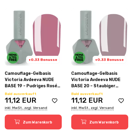
+0.33 Bonusse
+0.33 Bonusse
Camouflage-Gelbasis
Camouflage-Gelbasis
Victoria Avdeeva NUDE
Victoria Avdeeva NUDE
BASE 19 – Pudriges Rosé
BASE 20 – Staubiger
12ml
Lavendelton 12ml
Bald ausverkauft
Bald ausverkauft
11,12
EUR
11,12
EUR
inkl. MwSt., zzgl. Versand
inkl. MwSt., zzgl. Versand
Zum Warenkorb
Zum Warenkorb