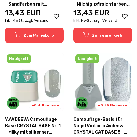
– Sandfarben mit
– Milchig-pfirsichfarben
goldener Blattfolie, 20 ml
mit golden
13,43
EUR
13,43
EUR
inkl. MwSt., zzgl. Versand
inkl. MwSt., zzgl. Versand
Zum Warenkorb
Zum Warenkorb
Neuigkeit
Neuigkeit
+0.4 Bonusse
+0.35 Bonusse
V.AVDEEVA Camouflage
Camouflage-Basis für
Base CRYSTAL BASE Nr. 1
Nägel Victoria Avdeeva
– Milky mit silberner
CRYSTAL CAT BASE 5 –