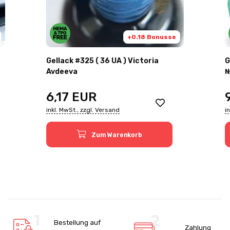
+0.18 Bonusse
Gellack #325 ( 36 UA ) Victoria
G
Avdeeva
№
6,17
EUR
inkl. MwSt., zzgl. Versand
i
Zum Warenkorb
Bestellung auf
Zahlung