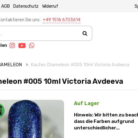
AGB
Datenschutz
Widerruf
S
ontaktieren Sie uns:
+49 1516 6703614
dien
CHAMELEON
Kaufen Chameleon #005 10ml Victoria Avdeeva
eleon #005 10ml Victoria Avdeeva
Auf Lager
Hinweis: Wir bitten zu beac
dass die Farben aufgrund
unterschiedlicher
Lichtverhältnisse und Mon