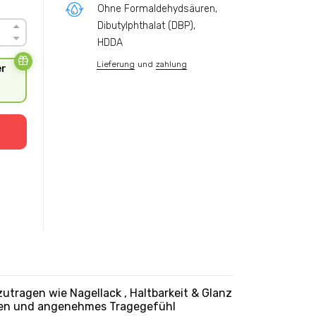
t
Ohne Formaldehydsäuren,
Dibutylphthalat (DBP),
HDDA
Lieferung
und
zahlung
er
tragen wie Nagellack , Haltbarkeit & Glanz
tzen und angenehmes Tragegefühl