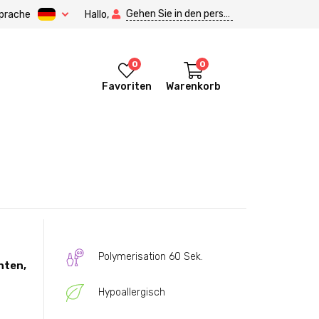
Gehen Sie in den persönlichen Bereich.
prache
Hallo,
0
0
Favoriten
Warenkorb
Polymerisation 60 Sek.
hten,
Hypoallergisch
itore