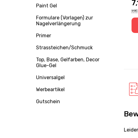
7,14
EUR
7
Paint Gel
inkl. MwSt., zzgl. Versand
ink
Formulare (Vorlagen) zur
Nagelverlängerung
korb
Zum Warenkorb
Primer
Strassteichen/Schmuck
Top, Base, Gelfarben, Decor
Glue-Gel
Universalgel
Werbeartikel
Gutschein
Bew
Leide