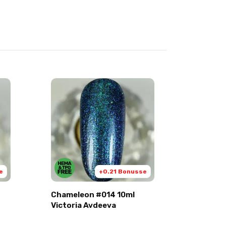
e
+0.21 Bonusse
Chameleon #014 10ml
Chamele
Victoria Avdeeva
Victori