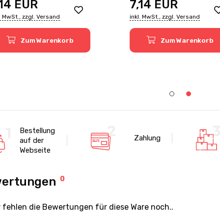
,14
EUR
7,14
EUR
l. MwSt., zzgl. Versand
inkl. MwSt., zzgl. Versand
Zum Warenkorb
Zum Warenkorb
Bestellung
Zahlung
auf der
Webseite
ertungen
0
r fehlen die Bewertungen für diese Ware noch..