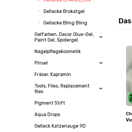
Gellacke Brokatgel
Das
Gellacke Bling Bling
Gelfarben, Decor Glue-Gel,
Paint Gel, Spidergel
Nagelpflegekosmetik
Pinsel
Fräser, Kapramin
Tools, Files, Replacement
files
Bonusse
+0.21 Bonusse
Pigment Stift
0ml
Chameleon #004 10ml
Ch
Aqua Drops
Victoria Avdeeva
Vi
Gellack Katzenauge 9D