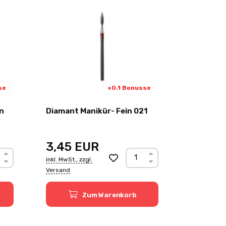
se
+0.1 Bonusse
 - Fein
Diamant Manikür- Fein 021
3,45
EUR
inkl. MwSt., zzgl.
Versand
Zum Warenkorb