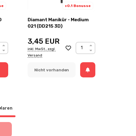
se
+0.1 Bonusse
0
Diamant Manikür - Medium
021 (DD215 3D)
3,45
EUR
inkl. MwSt., zzgl.
Versand
Nicht vorhanden
Waren