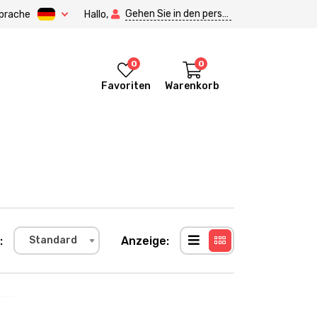
Gehen Sie in den persönlichen Bereich.
prache
Hallo,
0
0
Favoriten
Warenkorb
:
Anzeige:
Standard