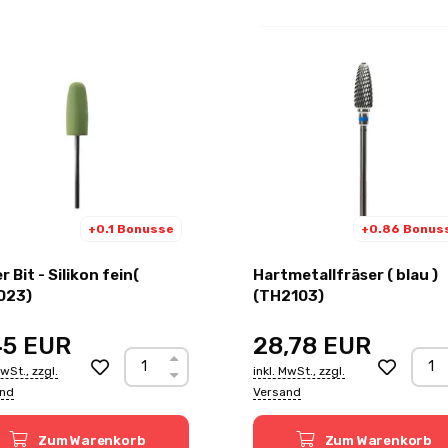
+0.1 Bonusse
+0.86 Bonus
r Bit - Silikon fein(
Hartmetallfräser ( blau )
023)
(TH2103)
45
EUR
28,78
EUR
MwSt., zzgl.
inkl. MwSt., zzgl.
and
Versand
Zum Warenkorb
Zum Warenkorb