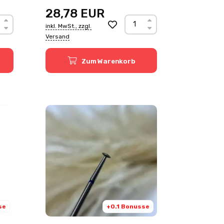
28,78
EUR
inkl. MwSt., zzgl.
Versand
Zum Warenkorb
se
+0.1 Bonusse