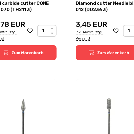
d carbide cutter CONE
Diamond cutter Needle b
 070 (TH211 3)
012 (DD236 3)
,78
EUR
3,45
EUR
MwSt., zzgl.
inkl. MwSt., zzgl.
and
Versand
Zum Warenkorb
Zum Warenkorb