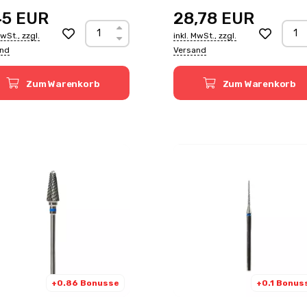
45
EUR
28,78
EUR
MwSt., zzgl.
inkl. MwSt., zzgl.
and
Versand
Zum Warenkorb
Zum Warenkorb
+0.86 Bonusse
+0.1 Bonus