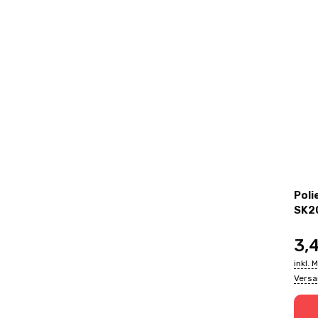
Polie
SK2
3,
inkl. 
Vers