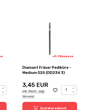
se
+0.1 Bonusse
Diamant Fräser Pediküre -
Medium 025 (DD234 3)
3,45
EUR
inkl. MwSt., zzgl.
Versand
Zum Warenkorb