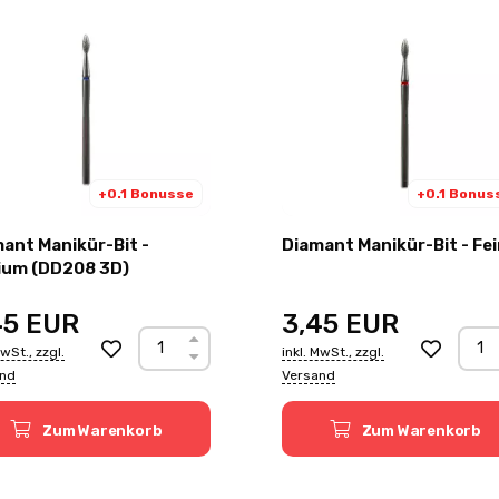
+0.1 Bonusse
+0.1 Bonus
ant Manikür-Bit -
Diamant Manikür-Bit
Medium (DD208 3D)
45
EUR
3,45
EUR
MwSt., zzgl.
inkl. MwSt., zzgl.
and
Versand
Zum Warenkorb
Zum Warenkorb