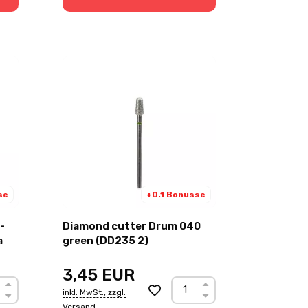
se
+0.1 Bonusse
-
Diamond cutter Drum 040
a
green (DD235 2)
3,45
EUR
inkl. MwSt., zzgl.
Versand