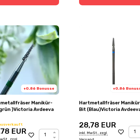
+0.86 Bonusse
+0.86 Bonus
metallfräser Manikür-
Hartmetallfräser Manikür
(grün )Victoria Avdeeva
Bit (Blau)Victoria Avdeev
28,78
EUR
ausverkauft
,78
EUR
inkl. MwSt., zzgl.
MwSt., zzgl.
Versand