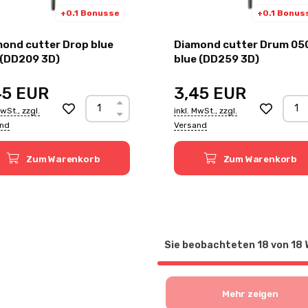
+0.1 Bonusse
+0.1 Bonus
ond cutter Drop blue
Diamond cutter Drum 05
 (DD209 3D)
blue (DD259 3D)
45
EUR
3,45
EUR
MwSt., zzgl.
inkl. MwSt., zzgl.
and
Versand
Zum Warenkorb
Zum Warenkorb
Sie beobachteten
18
von
18
Mehr zeigen