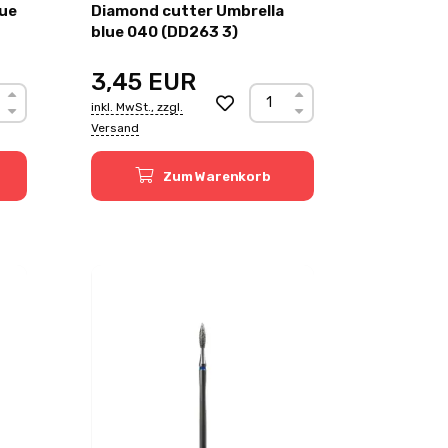
lue
Diamond cutter Umbrella
blue 040 (DD263 3)
3,45
EUR
inkl. MwSt., zzgl.
Versand
Zum Warenkorb