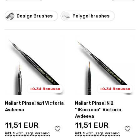
Design Brushes
Polygel brushes
+0.34 Bonusse
+0.34 Bonusse
Nailart Pinsel №1 Victoria
Nailart Pinsel N 2
Avdeeva
‘’Жостово’’ Victoria
Avdeeva
11,51
EUR
11,51
EUR
inkl. MwSt., zzgl. Versand
inkl. MwSt., zzgl. Versand