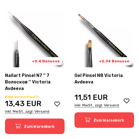
+0.4 Bonusse
+0.34 Bonusse
Nailart Pinsel N7 ‘’ 7
Gel Pinsel N8 Victoria
Волосков ‘’ Victoria
Avdeeva
Avdeeva
11,51
EUR
Bald ausverkauft
13,43
EUR
inkl. MwSt., zzgl. Versand
inkl. MwSt., zzgl. Versand
Zum Warenkorb
Zum Warenkorb