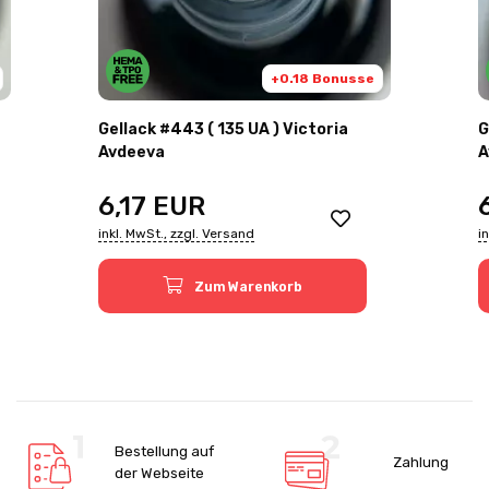
+0.18 Bonusse
Gellack #443 ( 135 UA ) Victoria
G
Avdeeva
A
6,17
EUR
inkl. MwSt., zzgl. Versand
i
Zum Warenkorb
Bestellung auf
Zahlung
der Webseite