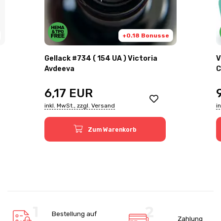
+0.18 Bonusse
Gellack #734 ( 154 UA ) Victoria
V
Avdeeva
C
6,17
EUR
inkl. MwSt., zzgl. Versand
i
Zum Warenkorb
Bestellung auf
Zahlung