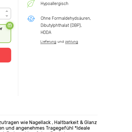
t
Hypoallergisch
Ohne Formaldehydsäuren,
Dibutylphthalat (DBP),
er
HDDA
Lieferung
und
zahlung
tragen wie Nagellack , Haltbarkeit & Glanz
tzen und angenehmes Tragegefühl *Ideale