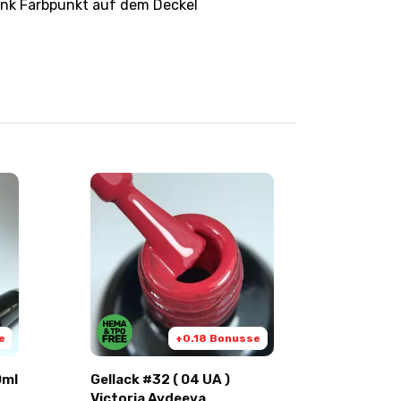
ank Farbpunkt auf dem Deckel
e
+0.18 Bonusse
0ml
Gellack #32 ( 04 UA )
Gellack
Victoria Avdeeva
Victori