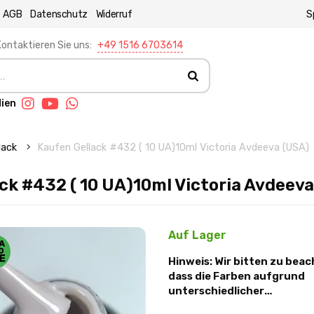
AGB
Datenschutz
Widerruf
S
ontaktieren Sie uns:
+49 1516 6703614
dien
llack
Kaufen Gellack #432 ( 10 UA)10ml Victoria Avdeeva (USA)
ck #432 ( 10 UA)10ml Victoria Avdeev
Auf Lager
Hinweis: Wir bitten zu beac
dass die Farben aufgrund
unterschiedlicher
Lichtverhältnisse und Mon