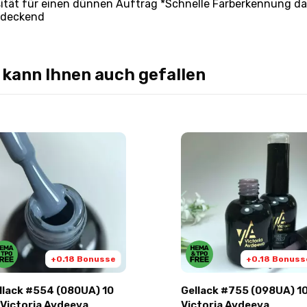
sität für einen dünnen Auftrag *Schnelle Farberkennung d
hdeckend
 kann Ihnen auch gefallen
+0.18 Bonusse
+0.18 Bonuss
llack #554 (080UA) 10
Gellack #755 (098UA) 1
 Victoria Avdeeva
Victoria Avdeeva