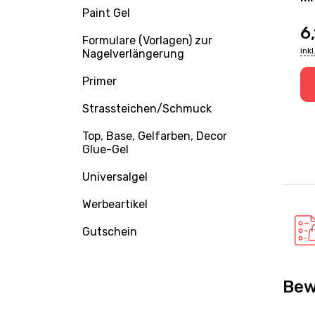
Paint Gel
12ml
9,21
EUR
6
Formulare (Vorlagen) zur
inkl. MwSt., zzgl. Versand
ink
Nagelverlängerung
Primer
korb
Zum Warenkorb
Strassteichen/Schmuck
Top, Base, Gelfarben, Decor
Glue-Gel
Universalgel
Werbeartikel
Gutschein
Bew