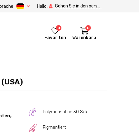
Gehen Sie in den persönlichen Bereich.
prache
Hallo,
0
0
Favoriten
Warenkorb
a (USA)
Polymerisation 30 Sek.
hten,
Pigmentiert
itore