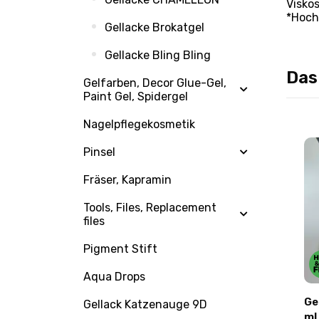
Visko
*Hoc
Gellacke Brokatgel
Gellacke Bling Bling
Das
Gelfarben, Decor Glue-Gel,
Paint Gel, Spidergel
Nagelpflegekosmetik
Pinsel
Fräser, Kapramin
Tools, Files, Replacement
files
Pigment Stift
Bonusse
+0.27 Bonusse
Aqua Drops
UA )
Victoria Avdeeva Gel-Lack
Ge
Gellack Katzenauge 9D
Yellow Color Nr. 1 – Hellgelb
ml