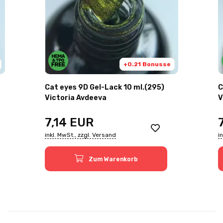
+0.21 Bonusse
Cat eyes 9D Gel-Lack 10 ml.(295)
C
Victoria Avdeeva
V
7,14
EUR
inkl. MwSt., zzgl. Versand
i
Zum Warenkorb