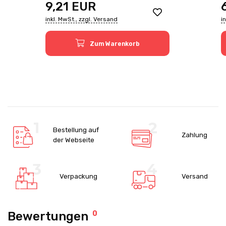
9,21
EUR
inkl. MwSt., zzgl. Versand
i
Zum Warenkorb
Bestellung auf
Zahlung
der Webseite
Verpackung
Versand
Bewertungen
0