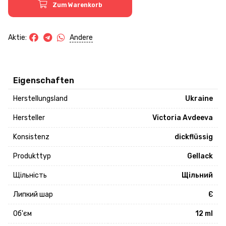
Zum Warenkorb
Andere
Aktie:
Eigenschaften
Herstellungsland
Ukraine
Hersteller
Victoria Avdeeva
Konsistenz
dickflüssig
Produkttyp
Gellack
Щільність
Щільний
Липкий шар
Є
Об'єм
12 ml