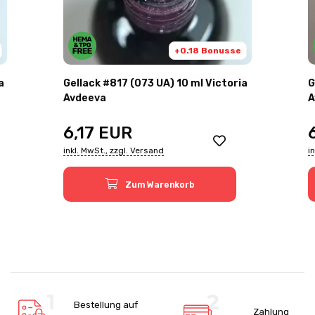
+0.18 Bonusse
a
Gellack #817 (073 UA) 10 ml Victoria
G
Avdeeva
A
6,17
EUR
inkl. MwSt., zzgl. Versand
i
Zum Warenkorb
Bestellung auf
Zahlung