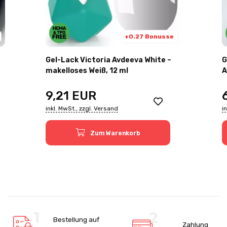
+0.27 Bonusse
Gel-Lack Victoria Avdeeva White –
Gella
makelloses Weiß, 12 ml
A
9,21
EUR
inkl. MwSt., zzgl. Versand
i
Zum Warenkorb
Bestellung auf
Zahlung