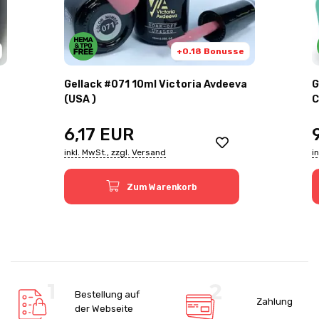
+0.18 Bonusse
Gellack #071 10ml Victoria Avdeeva
G
(USA )
C
6,17
EUR
inkl. MwSt., zzgl. Versand
i
Zum Warenkorb
Bestellung auf
Zahlung
der Webseite