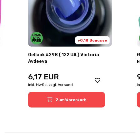
+0.18 Bonusse
Gellack #298 ( 122 UA ) Victoria
G
Avdeeva
№
6,17
EUR
inkl. MwSt., zzgl. Versand
i
Zum Warenkorb