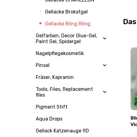
Gellacke Brokatgel
Das
Gellacke Bling Bling
Gelfarben, Decor Glue-Gel,
Paint Gel, Spidergel
Nagelpflegekosmetik
Pinsel
Fräser, Kapramin
Tools, Files, Replacement
files
Bonusse
+0.21 Bonusse
Pigment Stift
ml
Bling Bling #012 10ml
Bl
Aqua Drops
Victoria Avdeeva
Vi
Gellack Katzenauge 9D