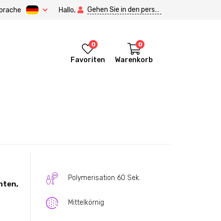
Gehen Sie in den persönlichen Bereich.
prache
Hallo,
0
0
Favoriten
Warenkorb
Polymerisation 60 Sek.
hten,
Mittelkörnig
itore