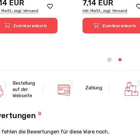
,14
EUR
7,14
EUR
l. MwSt., zzgl. Versand
inkl. MwSt., zzgl. Versand
Zum Warenkorb
Zum Warenkorb
Bestellung
Zahlung
auf der
Webseite
ertungen
0
r fehlen die Bewertungen für diese Ware noch..