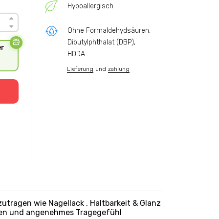
t
Hypoallergisch
Ohne Formaldehydsäuren,
Dibutylphthalat (DBP),
er
HDDA
Lieferung
und
zahlung
tragen wie Nagellack , Haltbarkeit & Glanz
tzen und angenehmes Tragegefühl