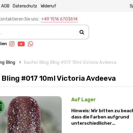
AGB
Datenschutz
Widerruf
S
ontaktieren Sie uns:
+49 1516 6703614
dien
ing Bling
Kaufen Bling Bling #017 10ml Victoria Avdeeva
 Bling #017 10ml Victoria Avdeeva
Auf Lager
Hinweis: Wir bitten zu beac
dass die Farben aufgrund
unterschiedlicher
Lichtverhältnisse und Mon