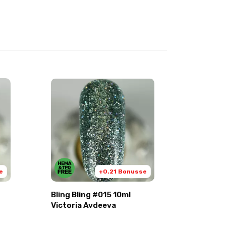
e
+0.21 Bonusse
Bling Bling #015 10ml
Bling Bl
Victoria Avdeeva
Victori