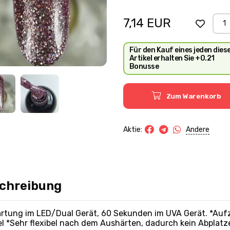
nicht einheitlich abgebilde
werden könnten.
7,14
EUR
Für den Kauf eines jeden dies
Artikel erhalten Sie +0.21
Bonusse
Zum Warenkorb
Andere
Aktie:
chreibung
rtung im LED/Dual Gerät, 60 Sekunden im UVA Gerät. *Aufzu
el *Sehr flexibel nach dem Aushärten, dadurch kein Abpla