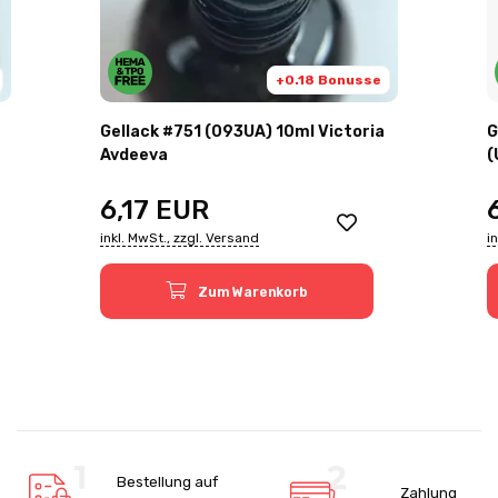
+0.18 Bonusse
Gellack #751 (093UA) 10ml Victoria
G
Avdeeva
(
6,17
EUR
inkl. MwSt., zzgl. Versand
i
Zum Warenkorb
Bestellung auf
Zahlung