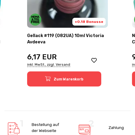
+0.18 Bonusse
Gellack #119 (082UA) 10ml Victoria
N
l
Avdeeva
C
6,17
EUR
inkl. MwSt., zzgl. Versand
i
Zum Warenkorb
Bestellung auf
Zahlung
der Webseite