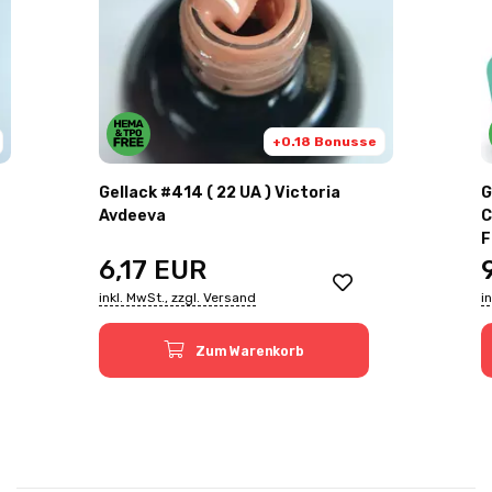
+0.18 Bonusse
Gellack #414 ( 22 UA ) Victoria
G
Avdeeva
C
F
6,17
EUR
inkl. MwSt., zzgl. Versand
i
Zum Warenkorb