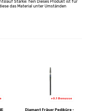
slauf Stärke: fein Dieses Produkt ist für
a diese das Material unter Umständen
e
+0.1 Bonusse
NE
Diamant Fräser Pediküre -
Diamond