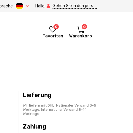
Gehen Sie in den persönlichen Bereich.
prache
Hallo,
0
0
Favoriten
Warenkorb
Lieferung
Wir liefern mit DHL Nationaler Versand 3-5
Werktage, International Versand 8-14
Werktage
Zahlung