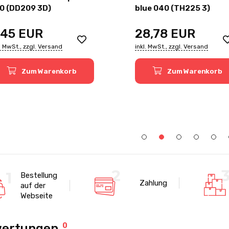
0 (DD209 3D)
blue 040 (TH225 3)
,45
EUR
28,78
EUR
l. MwSt., zzgl. Versand
inkl. MwSt., zzgl. Versand
Zum Warenkorb
Zum Warenkorb
Bestellung
Zahlung
auf der
Webseite
ertungen
0