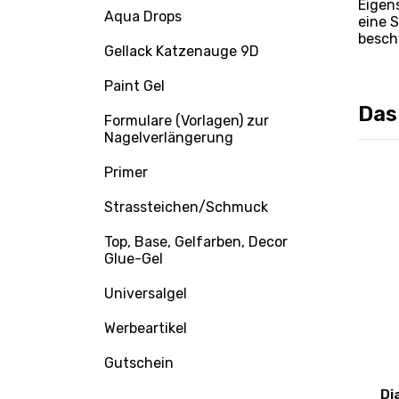
Eigen
Aqua Drops
eine S
besch
Gellack Katzenauge 9D
Paint Gel
Das
Formulare (Vorlagen) zur
Nagelverlängerung
Primer
Strassteichen/Schmuck
Top, Base, Gelfarben, Decor
Glue-Gel
Universalgel
Werbeartikel
Bonusse
+0.86 Bonusse
Gutschein
rum 050
Hartmetallfräser ( blau )
Di