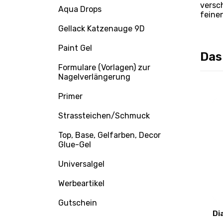
versc
Aqua Drops
feine
Gellack Katzenauge 9D
Paint Gel
Das
Formulare (Vorlagen) zur
Nagelverlängerung
Primer
Strassteichen/Schmuck
Top, Base, Gelfarben, Decor
Glue-Gel
Universalgel
Werbeartikel
Bonusse
+0.1 Bonusse
Gutschein
fein(
Diamant Manikür-Bit -
Di