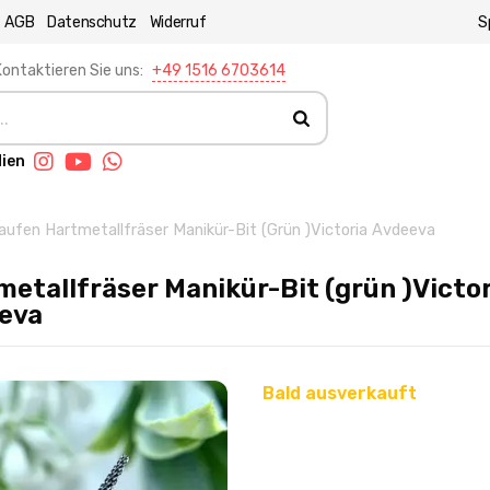
AGB
Datenschutz
Widerruf
S
ontaktieren Sie uns:
+49 1516 6703614
dien
aufen Hartmetallfräser Manikür-Bit (grün )Victoria Avdeeva
etallfräser Manikür-Bit (grün )Victor
eva
Bald ausverkauft