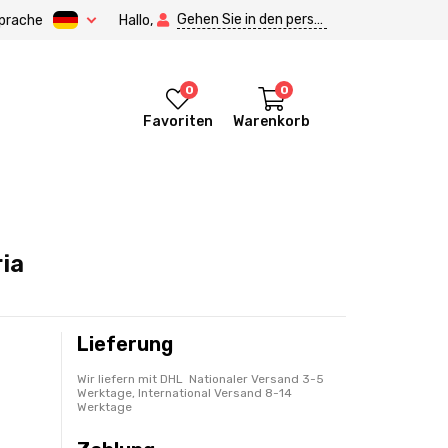
Gehen Sie in den persönlichen Bereich.
prache
Hallo,
0
0
Favoriten
Warenkorb
ia
Lieferung
Wir liefern mit DHL Nationaler Versand 3-5
Werktage, International Versand 8-14
Werktage