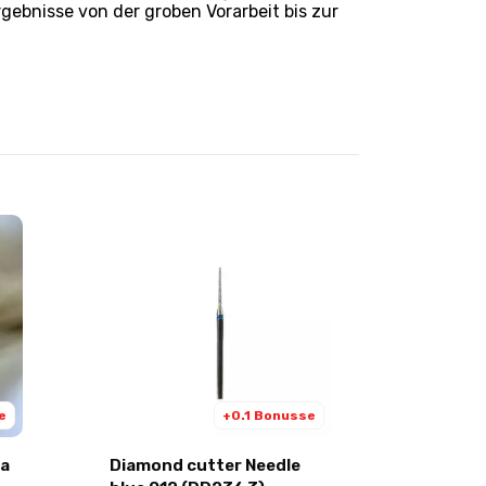
ebnisse von der groben Vorarbeit bis zur
e
+0.1 Bonusse
la
Diamond cutter Needle
Diamond