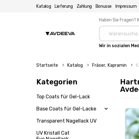
Katalog
Lieferung
Zahlung
Bonusse
Impressum
Haben Sie Fragen? K
Wir in sozialen Me
Startseite
Katalog
Fräser, Kapramin
K
Kategorien
Hartm
Avde
Top Coats für Gel-Lack
Base Coats für Gel-Lacke
Transparent Nagellack UV
UV Kristall Cat
Eye Nagellack