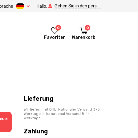
Gehen Sie in den persönlichen Bereich.
prache
Hallo,
0
0
Favoriten
Warenkorb
Lieferung
Wir liefern mit DHL Nationaler Versand 3-5
Werktage, International Versand 8-14
Werktage
ieder
Zahlung