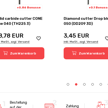
+0.86 Bonusse
+0.1 Bonuss
lid carbide cutter CONE
Diamond cutter Drop bl
ue 040 (TH225 3)
050 (DD209 3D)
8,78
EUR
3,45
EUR
l. MwSt., zzgl. Versand
inkl. MwSt., zzgl. Versand
Zum Warenkorb
Zum Warenkorb
Bestellung
Zahlung
auf der