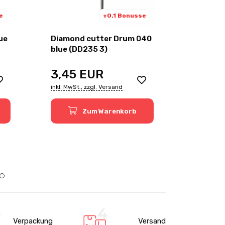
e
+0.1 Bonusse
ue
Diamond cutter Drum 040
Diamond
blue (DD235 3)
green (
3,45
EUR
3,45
inkl. MwSt., zzgl. Versand
inkl. MwSt.
Zum Warenkorb
Verpackung
Versand