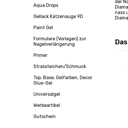
der N
Aqua Drops
Diama
nass 
Gellack Katzenauge 9D
Diama
Paint Gel
Formulare (Vorlagen) zur
Das
Nagelverlängerung
Primer
Strassteichen/Schmuck
Top, Base, Gelfarben, Decor
Glue-Gel
Universalgel
Werbeartikel
Gutschein
Bonusse
+0.1 Bonusse