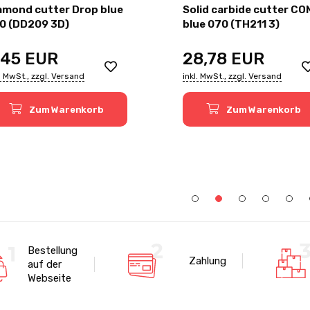
amond cutter Drop blue
Solid carbide cutter CO
0 (DD209 3D)
blue 070 (TH211 3)
,45
EUR
28,78
EUR
l. MwSt., zzgl. Versand
inkl. MwSt., zzgl. Versand
Zum Warenkorb
Zum Warenkorb
Bestellung
Zahlung
auf der
Webseite