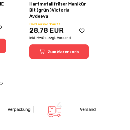
NE
Hartmetallfräser Manikür-
Solid c
Bit (grün )Victoria
blue 04
Avdeeva
28,7
Bald ausverkauft
28,78
EUR
inkl. MwSt.
inkl. MwSt., zzgl. Versand
Zum Warenkorb
Verpackung
Versand