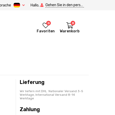
Gehen Sie in den persönlichen Bereich.
prache
Hallo,
0
0
Favoriten
Warenkorb
Lieferung
Wir liefern mit DHL Nationaler Versand 3-5
Werktage, International Versand 8-14
Werktage
Zahlung