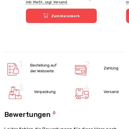
inkl. MwSt., zzgl. Versand
i
Zum Warenkorb
Bestellung auf
Zahlung
der Webseite
Verpackung
Versand
Bewertungen
0