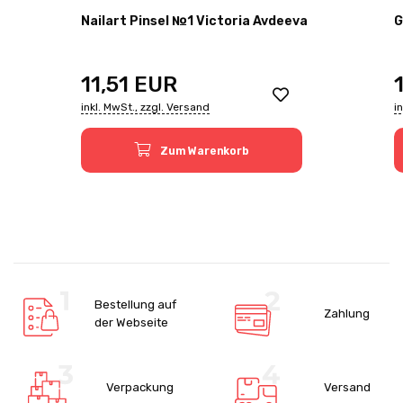
Nailart Pinsel №1 Victoria Avdeeva
G
11,51
EUR
inkl. MwSt., zzgl. Versand
i
Zum Warenkorb
Bestellung auf
Zahlung
der Webseite
Verpackung
Versand