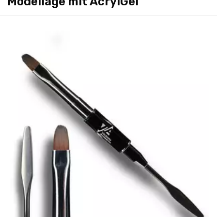
Modellage mit AcrylGel