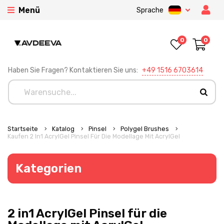
Menü
Sprache
0
0
Haben Sie Fragen? Kontaktieren Sie uns:
+49 1516 6703614
Startseite
Katalog
Pinsel
Polygel Brushes
Kaufen 2 In1 AcrylGel Pinsel Für Die Modellage Mit AcrylGel
Kategorien
2 in1 AcrylGel Pinsel für die