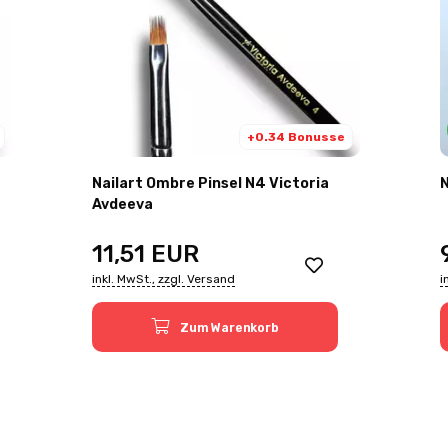
+0.34 Bonusse
Nailart Ombre Pinsel N4 Victoria
N
Avdeeva
11,51
EUR
inkl. MwSt., zzgl. Versand
i
Zum Warenkorb