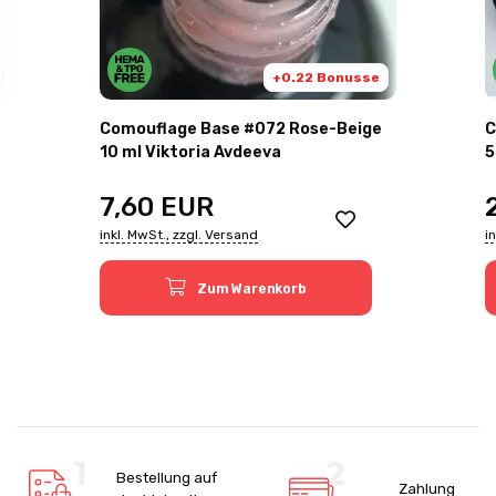
+0.22 Bonusse
Comouflage Base #072 Rose-Beige
C
10 ml Viktoria Avdeevа
5
7,60
EUR
inkl. MwSt., zzgl. Versand
i
Zum Warenkorb
Bestellung auf
Zahlung