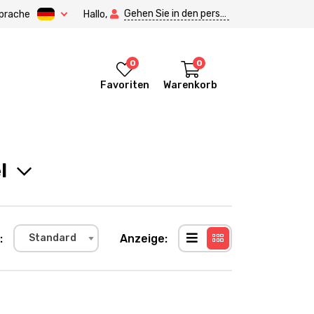
Gehen Sie in den persönlichen Bereich.
prache
Hallo,
0
0
Favoriten
Warenkorb
l
:
Anzeige:
Standard