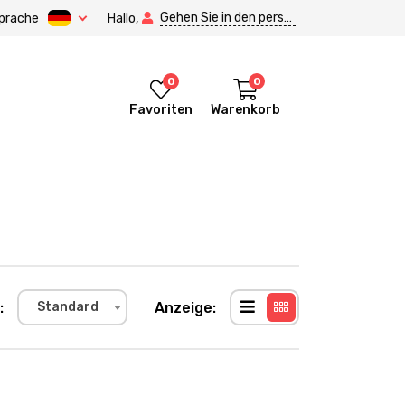
Gehen Sie in den persönlichen Bereich.
prache
Hallo,
0
0
Favoriten
Warenkorb
:
Anzeige:
Standard