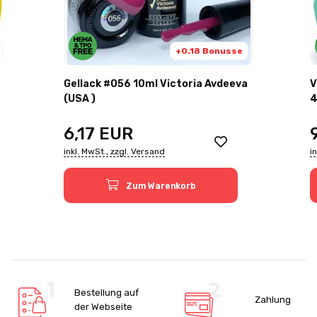
+0.18 Bonusse
Gellack #056 10ml Victoria Avdeeva
V
(USA )
4
6,17
EUR
inkl. MwSt., zzgl. Versand
i
Zum Warenkorb
Bestellung auf
Zahlung
der Webseite