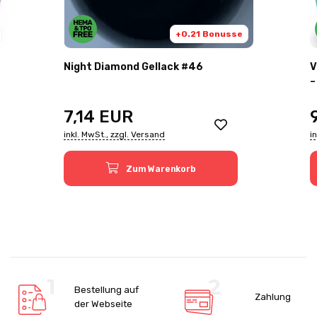
+0.21 Bonusse
Night Diamond Gellack #46
V
–
7,14
EUR
inkl. MwSt., zzgl. Versand
i
Zum Warenkorb
Bestellung auf
Zahlung
der Webseite