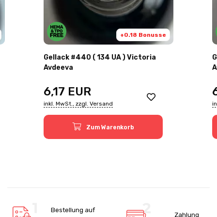
+0.18 Bonusse
Gellack #440 ( 134 UA ) Victoria
G
Avdeeva
A
6,17
EUR
inkl. MwSt., zzgl. Versand
i
Zum Warenkorb
Bestellung auf
Zahlung